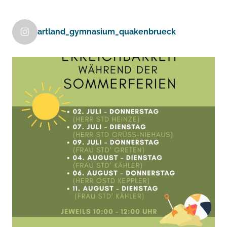
artland_gymnasium_quakenbrueck