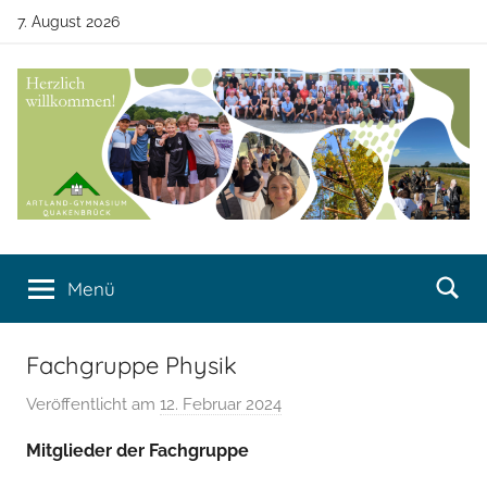
Zum
7. August 2026
Inhalt
springen
Artland-
Artland-
Gymnasium
Menü
Gymnasium
Quakenbrück
Quakenbrück
Fachgruppe Physik
Veröffentlicht am
12. Februar 2024
v
o
Mitglieder der Fachgruppe
n