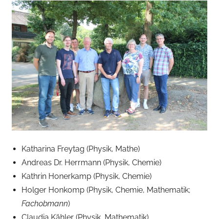
a
d
m
i
n
Katharina Freytag (Physik, Mathe)
Andreas Dr. Herrmann (Physik, Chemie)
Kathrin Honerkamp (Physik, Chemie)
Holger Honkomp (Physik, Chemie, Mathematik;
Fachobmann
)
Claudia Kähler (Physik, Mathematik)