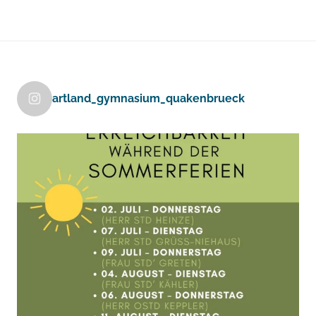
artland_gymnasium_quakenbrueck