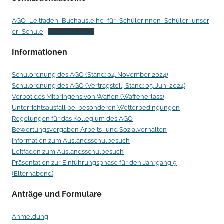
n
T
AGQ_Leitfaden_Buchausleihe_für_Schülerinnen_Schüler_unser
h
er_Schule
Herunterladen
o
Informationen
m
a
Schulordnung des AGQ (Stand: 04. November 2024)
s
Schulordnung des AGQ (Vertragsteil; Stand: 05. Juni 2024)
G
Verbot des Mitbringens von Waffen (Waffenerlass)
r
Unterrichtsausfall bei besonderen Wetterbedingungen
Regelungen für das Kollegium des AGQ
u
Bewertungsvorgaben Arbeits- und Sozialverhalten
e
Information zum Auslandsschulbesuch
s
Leitfaden zum Auslandsschulbesuch
s
Präsentation zur Einführungsphase für den Jahrgang 9
-
(Elternabend)
N
Anträge und Formulare
i
e
Anmeldung
h