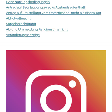
IServ Nutzungsbedingungen
a
Antrag auf Beurlaubung zwecks Auslandsaufenthalt
u
Antrag auf Freistellung vom Unterricht bei mehr als einem Tag
Abholvollmacht
s
Sorgeberechtigung
Ab-und Ummeldung Religionsunterricht
Veränderungsanzeige