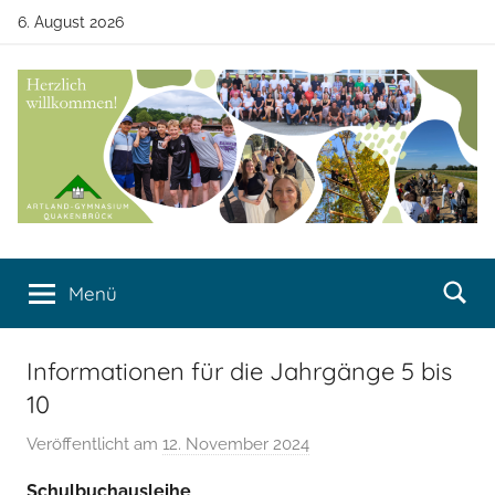
Zum
6. August 2026
Inhalt
springen
Artland-
Artland-
Gymnasium
Menü
Gymnasium
Quakenbrück
Quakenbrück
Informationen für die Jahrgänge 5 bis
10
Veröffentlicht am
12. November 2024
v
o
Schulbuchausleihe