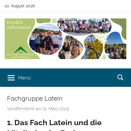
Zum
10. August 2026
Inhalt
springen
Artland-
Artland-
Gymnasium
Menü
Gymnasium
Quakenbrück
Quakenbrück
Fachgruppe Latein
Veröffentlicht am
11. März 2025
v
o
1. Das Fach Latein und die
n