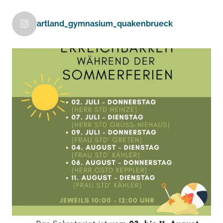
artland_gymnasium_quakenbrueck