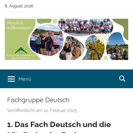
Zum
8. August 2026
Inhalt
springen
Artland-
Artland-
Gymnasium
Menü
Gymnasium
Quakenbrück
Quakenbrück
Fachgruppe Deutsch
Veröffentlicht am
12. Februar 2025
v
o
1. Das Fach Deutsch und die
n