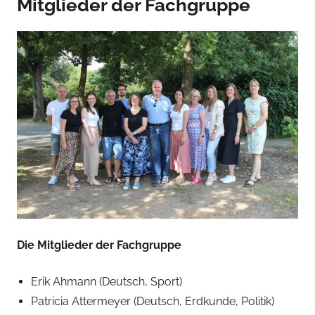
Mitglieder der Fachgruppe
T
h
o
m
a
s
G
r
u
e
s
s
-
N
Die Mitglieder der Fachgruppe
i
e
Erik Ahmann (Deutsch, Sport)
h
Patricia Attermeyer (Deutsch, Erdkunde, Politik)
a