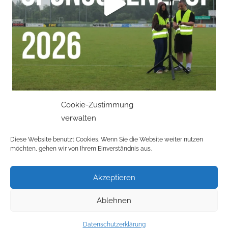
Cookie-Zustimmung
verwalten
Mehr laden
Auf Instagram folgen
Diese Website benutzt Cookies. Wenn Sie die Website weiter nutzen
möchten, gehen wir von Ihrem Einverständnis aus.
Akzeptieren
Datenschutzerklärung
Ablehnen
Impressum
Datenschutzerklärung