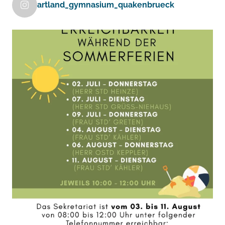
artland_gymnasium_quakenbrueck