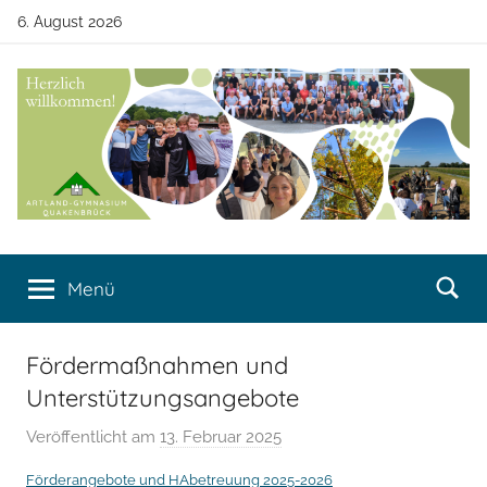
Zum
6. August 2026
Inhalt
springen
Artland-
Artland-
Gymnasium
Menü
Gymnasium
Quakenbrück
Quakenbrück
Fördermaßnahmen und
Unterstützungsangebote
Veröffentlicht am
13. Februar 2025
v
o
Förderangebote und HAbetreuung 2025-2026