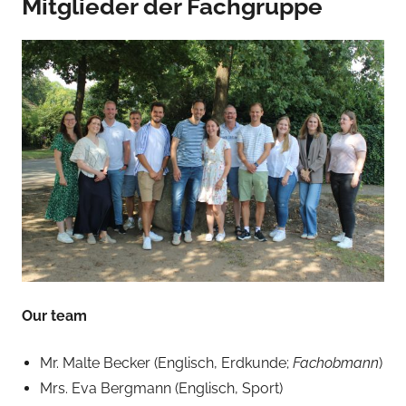
Mitglieder der Fachgruppe
T
h
o
m
a
s
G
r
u
e
s
s
-
N
Our team
i
e
Mr. Malte Becker (Englisch, Erdkunde;
Fachobmann
)
h
Mrs. Eva Bergmann (Englisch, Sport)
a