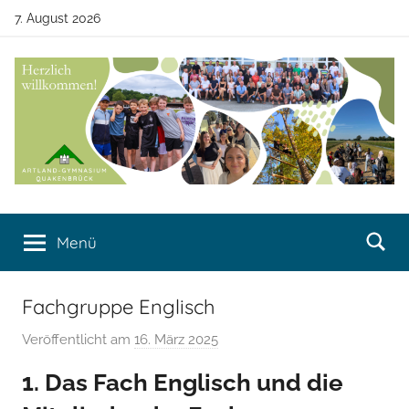
Zum
7. August 2026
Inhalt
springen
Artland-
Artland-
Gymnasium
Menü
Gymnasium
Quakenbrück
Quakenbrück
Fachgruppe Englisch
Veröffentlicht am
16. März 2025
v
o
1. Das Fach Englisch und die
n