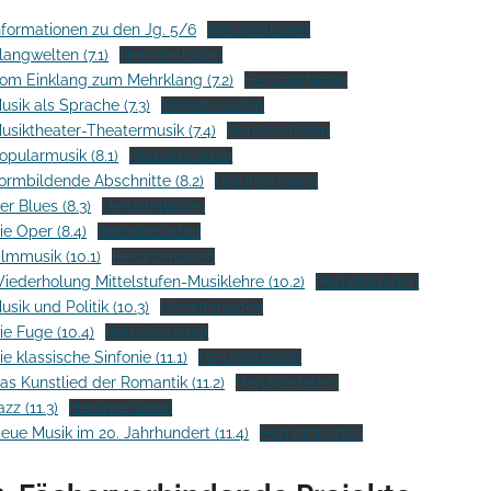
nformationen zu den Jg. 5/6
Herunterladen
langwelten (7.1)
Herunterladen
om Einklang zum Mehrklang (7.2)
Herunterladen
usik als Sprache (7.3)
Herunterladen
usiktheater-Theatermusik (7.4)
Herunterladen
opularmusik (8.1)
Herunterladen
ormbildende Abschnitte (8.2)
Herunterladen
er Blues (8.3)
Herunterladen
ie Oper (8.4)
Herunterladen
ilmmusik (10.1)
Herunterladen
iederholung Mittelstufen-Musiklehre (10.2)
Herunterladen
usik und Politik (10.3)
Herunterladen
ie Fuge (10.4)
Herunterladen
ie klassische Sinfonie (11.1)
Herunterladen
as Kunstlied der Romantik (11.2)
Herunterladen
azz (11.3)
Herunterladen
eue Musik im 20. Jahrhundert (11.4)
Herunterladen