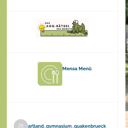
Mensa Menü
artland_gymnasium_quakenbrueck