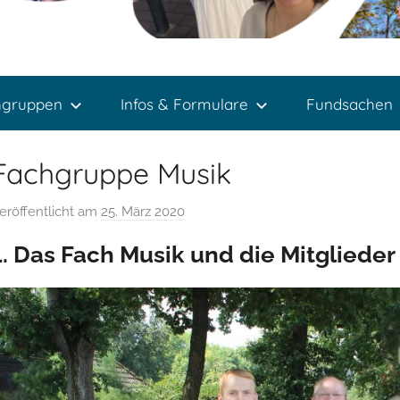
hgruppen
Infos & Formulare
Fundsachen
Fachgruppe Musik
eröffentlicht am
25. März 2020
v
o
1. Das Fach Musik und die Mitgliede
n
T
h
o
m
a
s