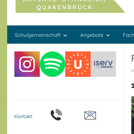
Artland-
Artland-
Gymnasium
Schulgemeinschaft
Angebote
Fac
Quakenbrück
Gymnasium
Quakenbrück
V
Kontakt
: