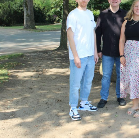
G
r
u
e
s
s
-
N
i
e
h
a
u
s