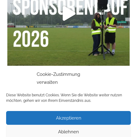
Cookie-Zustimmung
verwalten
Mehr laden
Auf Instagram folgen
Diese Website benutzt Cookies. Wenn Sie die Website weiter nutzen
möchten, gehen wir von Ihrem Einverständnis aus.
Akzeptieren
Datenschutzerklärung
Ablehnen
Impressum