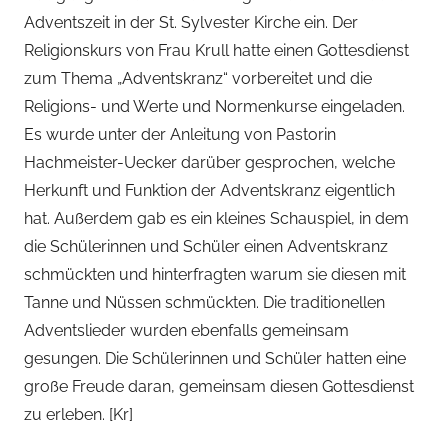
C
Adventszeit in der St. Sylvester Kirche ein. Der
h
Religionskurs von Frau Krull hatte einen Gottesdienst
r
zum Thema „Adventskranz“ vorbereitet und die
i
Religions- und Werte und Normenkurse eingeladen.
s
t
Es wurde unter der Anleitung von Pastorin
i
Hachmeister-Uecker darüber gesprochen, welche
n
Herkunft und Funktion der Adventskranz eigentlich
e
hat. Außerdem gab es ein kleines Schauspiel, in dem
B
die Schülerinnen und Schüler einen Adventskranz
e
schmückten und hinterfragten warum sie diesen mit
c
Tanne und Nüssen schmückten. Die traditionellen
k
Adventslieder wurden ebenfalls gemeinsam
e
gesungen. Die Schülerinnen und Schüler hatten eine
r
große Freude daran, gemeinsam diesen Gottesdienst
zu erleben. [Kr]