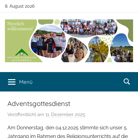
Zum
8. August 2026
Inhalt
springen
Artland-
Artland-
Gymnasium
Menü
Gymnasium
Quakenbrück
Quakenbrück
Adventsgottesdienst
Veröffentlicht am
11. Dezember 2025
v
o
Am Donnerstag, den 04.12.2025 stimmte sich unser 5.
n
Jahrgang im Rahmen des Religionsunterrichts auf die