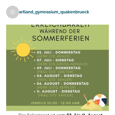
artland_gymnasium_quakenbrueck