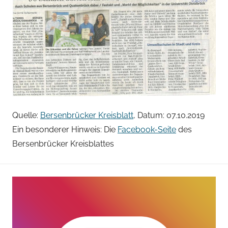
n
T
h
o
m
a
s
G
r
Quelle:
Bersenbrücker Kreisblatt
, Datum: 07.10.2019
u
Ein besonderer Hinweis: Die
Facebook-Seite
des
e
Bersenbrücker Kreisblattes
s
s
-
N
i
e
h