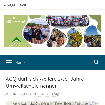
Zum
7. August 2026
Inhalt
springen
Artland-
Artland-
Gymnasium
Menü
Gymnasium
Quakenbrück
Quakenbrück
AGQ darf sich weitere zwei Jahre
Umweltschule nennen
Veröffentlicht am
7. Oktober 2019
v
o