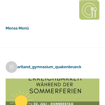
Mensa Menü
artland_gymnasium_quakenbrueck