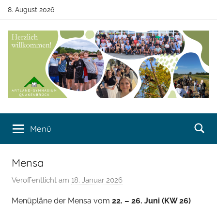
Zum
8. August 2026
Inhalt
springen
Artland-
Artland-
Gymnasium
Menü
Gymnasium
Quakenbrück
Quakenbrück
Mensa
Veröffentlicht am
18. Januar 2026
v
o
Menüpläne der Mensa vom
22. – 26. Juni (KW 26)
n