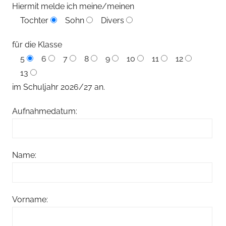
n
Hiermit melde ich meine/meinen
L
Tochter
Sohn
Divers
e
o
für die Klasse
n
5
6
7
8
9
10
11
12
a
13
r
im Schuljahr 2026/27 an.
d
B
Aufnahmedatum:
a
r
o
Name:
Vorname: