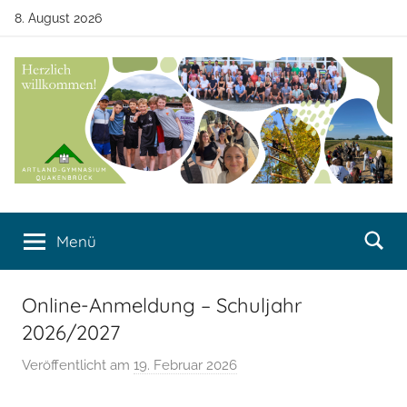
Zum
8. August 2026
Inhalt
springen
Artland-
Artland-
Gymnasium
Menü
Gymnasium
Quakenbrück
Quakenbrück
Online-Anmeldung – Schuljahr
2026/2027
Veröffentlicht am
19. Februar 2026
v
o