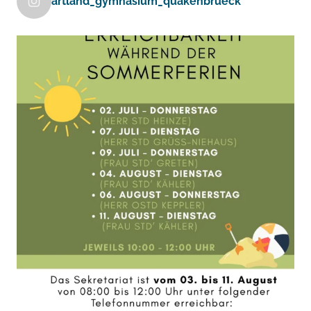
artland_gymnasium_quakenbrueck