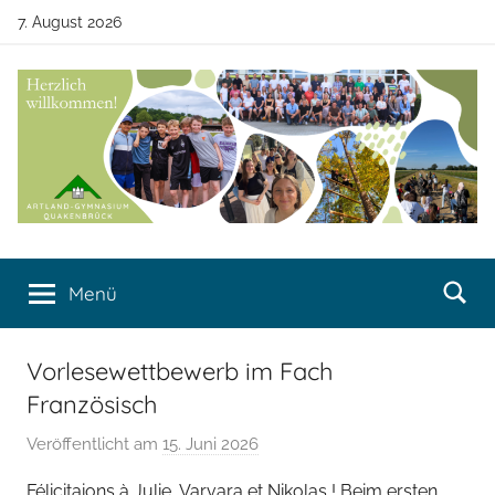
Zum
7. August 2026
Inhalt
springen
Artland-
Artland-
Gymnasium
Menü
Gymnasium
Quakenbrück
Quakenbrück
Vorlesewettbewerb im Fach
Französisch
Veröffentlicht am
15. Juni 2026
v
o
Félicitaions à Julie, Varvara et Nikolas ! Beim ersten