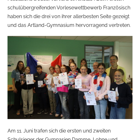
n
schulübergreifenden Vorlesewettbewerb Französisch
C
haben sich die drei von ihrer allerbesten Seite gezeigt
h
und das Artland-Gymnasium hervorragend vertreten.
r
i
s
t
i
n
e
B
e
c
k
e
r
Am 11. Juni trafen sich die ersten und zweiten
Schulsieger der Gymnasien Damme, Lohne und