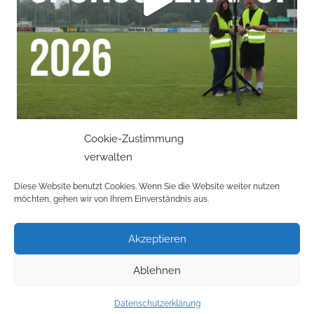
Cookie-Zustimmung
verwalten
Mehr laden
Auf Instagram folgen
Diese Website benutzt Cookies. Wenn Sie die Website weiter nutzen
möchten, gehen wir von Ihrem Einverständnis aus.
Akzeptieren
Datenschutzerklärung
Ablehnen
Impressum
Datenschutzerklärung