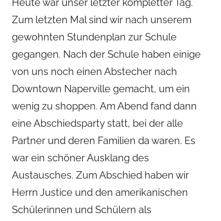
Heute war unser letzter kompletter Tag.
T
h
Zum letzten Mal sind wir nach unserem
o
gewohnten Stundenplan zur Schule
m
a
gegangen. Nach der Schule haben einige
s
von uns noch einen Abstecher nach
G
Downtown Naperville gemacht, um ein
r
u
wenig zu shoppen. Am Abend fand dann
e
eine Abschiedsparty statt, bei der alle
s
Partner und deren Familien da waren. Es
s
-
war ein schöner Ausklang des
N
Austausches. Zum Abschied haben wir
i
Herrn Justice und den amerikanischen
e
h
Schülerinnen und Schülern als
a