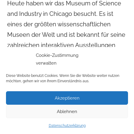
Heute haben wir das Museum of Science
and Industry in Chicago besucht. Es ist
eines der größten wissenschaftlichen
Museen der Welt und ist bekannt für seine
zahlreichen interaktiven Ausstellungen
und seine spektakulären Exponate (u.a.
Cookie-Zustimmung
verwalten
komplette Flugzeuge und ein deutsches
U-Boot). Dort hatten wir die Möglichkeit,
Diese Website benutzt Cookies. Wenn Sie die Website weiter nutzen
möchten, gehen wir von Ihrem Einverständnis aus.
verschiedene Ausstellungen zu besuchen.
Etwa die Hälfte von uns entschied sich zu
Akzeptieren
einer Ausstellung zu James Bond, v.a. zu
Ablehnen
der Technik, die in den Filmen eingesetzt
Datenschutzerklärung
wird. Es gab sehr viele Original-Requisiten