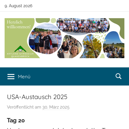
Zum
9. August 2026
Inhalt
springen
Artland-
Artland-
Gymnasium
Menü
Gymnasium
Quakenbrück
Quakenbrück
USA-Austausch 2025
Veröffentlicht am
30. März 2025
v
o
Tag 20
n